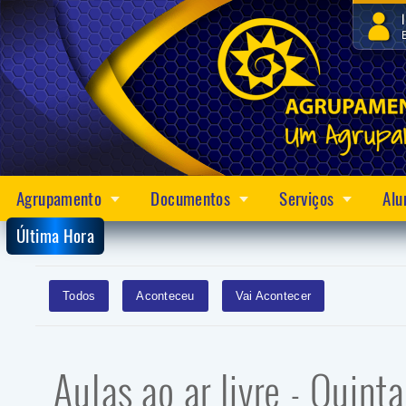
Agrupamento
Documentos
Serviços
Alu
Última Hora
Todos
Aconteceu
Vai Acontecer
Aulas ao ar livre - Quint