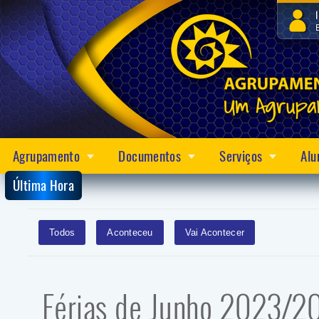
Agrupamento
Documentos
Serviços
Alu
Última Hora
Todos
Aconteceu
Vai Acontecer
Férias de Junho 2023/2